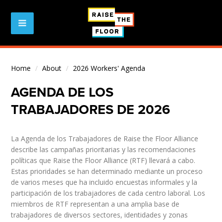
Home
/
About
/
2026 Workers' Agenda
AGENDA DE LOS
TRABAJADORES DE 2026
La Agenda de los Trabajadores de Raise the Floor Alliance
describe las campañas prioritarias y las recomendaciones
políticas que Raise the Floor Alliance (RTF) llevará a cabo.
Estas prioridades se han determinado mediante un proceso
de varios meses que ha incluido encuestas informales y la
participación de los trabajadores de cada centro laboral. Los
miembros de RTF representan a una amplia base de
trabajadores de diversos sectores, identidades y zonas